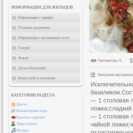
ИНФОРМАЦИЯ ДЛЯ ЖИЛЬЦОВ
Информация о тарифах
Уставные документы
Информация о поставщиках услуг
Галерея
Форум
Просмотры
: 0
Доска объявлений
Описание материал
Ваши хобби и увлечения
Исключительно
базиликом.Сост
КАТЕГОРИИ РАЗДЕЛА
— 1 столовая 
Другое
ложка;сладкий
Компьютерные игры
— 1 столовая 
Красота и здоровье
чайной ложки;
Люди и блоги
Музыка
гр;растительно