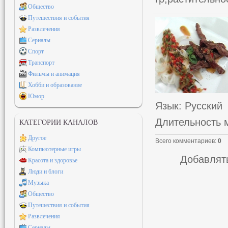
Общество
Путешествия и события
Развлечения
Сериалы
Спорт
Транспорт
Фильмы и анимация
Хобби и образование
Юмор
Язык
: Русский
Длительность 
КАТЕГОРИИ КАНАЛОВ
Другое
Всего комментариев
:
0
Компьютерные игры
Добавлять
Красота и здоровье
Люди и блоги
Музыка
Общество
Путешествия и события
Развлечения
Сериалы