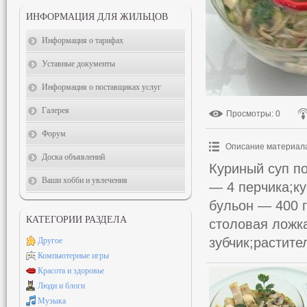
ИНФОРМАЦИЯ ДЛЯ ЖИЛЬЦОВ
Информация о тарифах
Уставные документы
Информация о поставщиках услуг
Галерея
Просмотры
: 0
Форум
Описание материал
Доска объявлений
Куриный суп по
Ваши хобби и увлечения
— 4 перчика;к
бульон — 400 
КАТЕГОРИИ РАЗДЕЛА
столовая ложк
зубчик;растите
Другое
Компьютерные игры
Красота и здоровье
Люди и блоги
Музыка