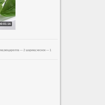
00:01:16
ка;моцарелла — 2 шарика;чеснок — 1