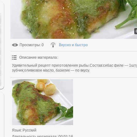
Просмотры
: 0
Вкусно и быстро
Описание материала
:
Удивительный рецепт приготовления рыбы.Состав:сибас филе — 1шту
зубчик;оливковое масло, базилик — по вкусу.
Язык
: Русский
Длительность материала
: 00:01:16