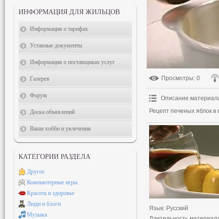
ИНФОРМАЦИЯ ДЛЯ ЖИЛЬЦОВ
Информация о тарифах
Уставные документы
Информация о поставщиках услуг
Просмотры
: 0
Галерея
Форум
Описание материал
Рецепт печеных яблок в 
Доска объявлений
Ваши хобби и увлечения
КАТЕГОРИИ РАЗДЕЛА
Другое
Компьютерные игры
Красота и здоровье
Люди и блоги
Язык
: Русский
Музыка
Длительность материал