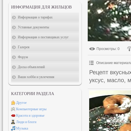
ИНФОРМАЦИЯ ДЛЯ ЖИЛЬЦОВ
Информация о тарифах
Уставные документы
Информация о поставщиках услуг
Галерея
Просмотры
: 0
Форум
Описание материал
Доска объявлений
Рецепт вкусных
Ваши хобби и увлечения
уксус, масло, 
КАТЕГОРИИ РАЗДЕЛА
Другое
Компьютерные игры
Красота и здоровье
Люди и блоги
Музыка