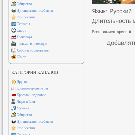
Общество
Язык
: Русский
Путешествия и события
Развлечения
Длительность 
Сериалы
Спорт
Всего комментариев
:
0
Транспорт
Добавлять
Фильмы и анимация
Хобби и образование
Юмор
КАТЕГОРИИ КАНАЛОВ
Другое
Компьютерные игры
Красота и здоровье
Люди и блоги
Музыка
Общество
Путешествия и события
Развлечения
Сериалы