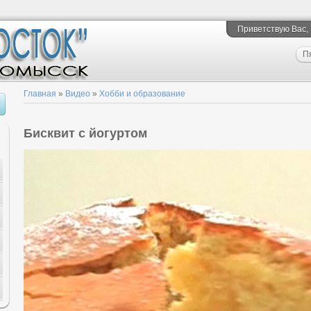
Приветствую Вас
,
П
Главная
»
Видео
»
Хобби и образование
Бисквит с йогуртом