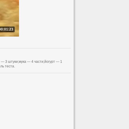
00:01:23
 — 3 штуки;мука — 4 части;йогурт — 1
ль теста.