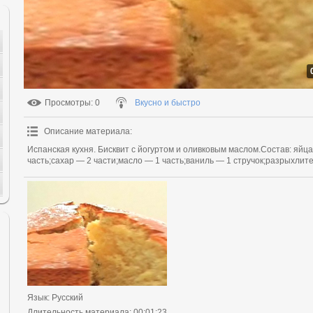
Просмотры
: 0
Вкусно и быстро
Описание материала
:
Испанская кухня. Бисквит с йогуртом и оливковым маслом.Состав: яйца
часть;сахар — 2 части;масло — 1 часть;ваниль — 1 стручок;разрыхлите
Язык
: Русский
Длительность материала
: 00:01:23