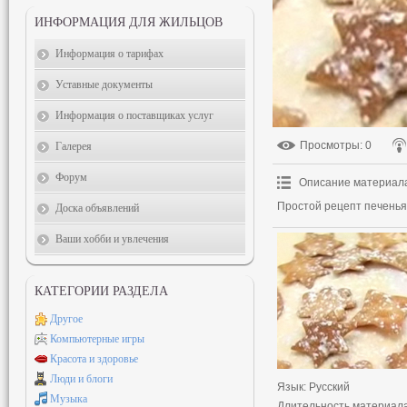
ИНФОРМАЦИЯ ДЛЯ ЖИЛЬЦОВ
Информация о тарифах
Уставные документы
Информация о поставщиках услуг
Просмотры
: 0
Галерея
Форум
Описание материал
Простой рецепт печенья.
Доска объявлений
Ваши хобби и увлечения
КАТЕГОРИИ РАЗДЕЛА
Другое
Компьютерные игры
Красота и здоровье
Люди и блоги
Язык
: Русский
Музыка
Длительность материал