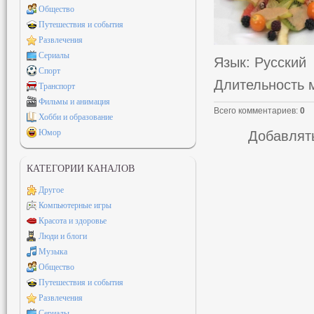
Общество
Путешествия и события
Развлечения
Сериалы
Язык
: Русский
Спорт
Длительность 
Транспорт
Фильмы и анимация
Всего комментариев
:
0
Хобби и образование
Юмор
Добавлять
КАТЕГОРИИ КАНАЛОВ
Другое
Компьютерные игры
Красота и здоровье
Люди и блоги
Музыка
Общество
Путешествия и события
Развлечения
Сериалы