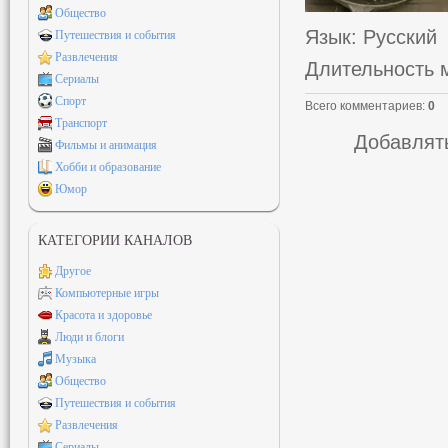
Общество
Язык
: Русский
Путешествия и события
Развлечения
Длительность 
Сериалы
Спорт
Всего комментариев
:
0
Транспорт
Добавлять
Фильмы и анимация
Хобби и образование
Юмор
КАТЕГОРИИ КАНАЛОВ
Другое
Компьютерные игры
Красота и здоровье
Люди и блоги
Музыка
Общество
Путешествия и события
Развлечения
Сериалы