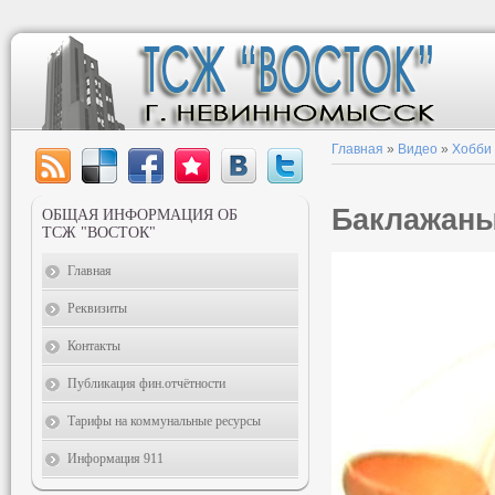
Главная
»
Видео
»
Хобби
Баклажаны
ОБЩАЯ ИНФОРМАЦИЯ ОБ
ТСЖ "ВОСТОК"
Главная
Реквизиты
Контакты
Публикация фин.отчётности
Тарифы на коммунальные ресурсы
Информация 911