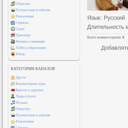
Общество
Путешествия и события
Развлечения
Язык
: Русский
Сериалы
Длительность 
Спорт
Транспорт
Всего комментариев
:
0
Фильмы и анимация
Добавлять
Хобби и образование
Юмор
КАТЕГОРИИ КАНАЛОВ
Другое
Компьютерные игры
Красота и здоровье
Люди и блоги
Музыка
Общество
Путешествия и события
Развлечения
Сериалы