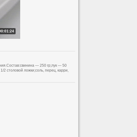
00:01:24
ния.Состав:свинина — 250 гр;лук — 50
1/2 столовой ложки;соль, перец, карри,