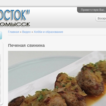
Приветствую Вас
,
Воскр
Главная
»
Видео
»
Хобби и образование
Печеная свинина