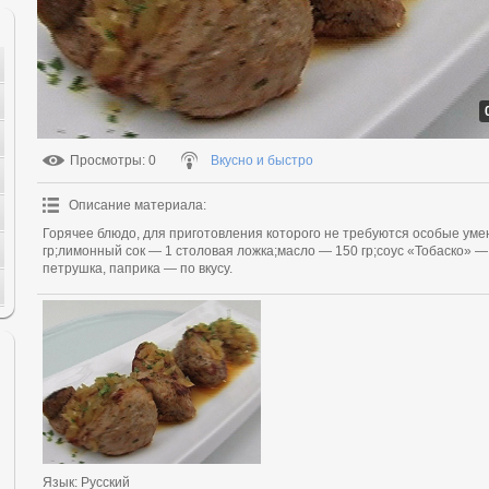
Просмотры
: 0
Вкусно и быстро
Описание материала
:
Горячее блюдо, для приготовления которого не требуются особые уме
гр;лимонный сок — 1 столовая ложка;масло — 150 гр;соус «Тобаско» — 
петрушка, паприка — по вкусу.
Язык
: Русский