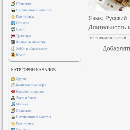
Общество
Путешествия и события
Развлечения
Язык
: Русский
Сериалы
Длительность 
Спорт
Транспорт
Всего комментариев
:
0
Фильмы и анимация
Добавлять
Хобби и образование
Юмор
КАТЕГОРИИ КАНАЛОВ
Другое
Компьютерные игры
Красота и здоровье
Люди и блоги
Музыка
Общество
Путешествия и события
Развлечения
Сериалы