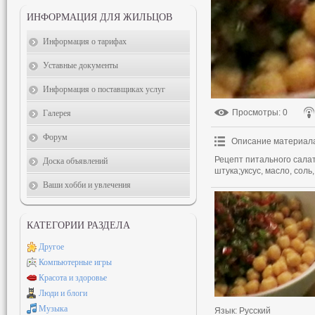
ИНФОРМАЦИЯ ДЛЯ ЖИЛЬЦОВ
Информация о тарифах
Уставные документы
Информация о поставщиках услуг
Просмотры
: 0
Галерея
Форум
Описание материал
Рецепт питального салат
Доска объявлений
штука;уксус, масло, соль
Ваши хобби и увлечения
КАТЕГОРИИ РАЗДЕЛА
Другое
Компьютерные игры
Красота и здоровье
Люди и блоги
Музыка
Язык
: Русский