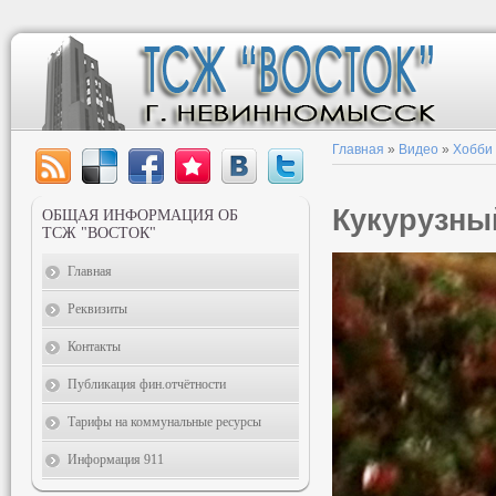
Главная
»
Видео
»
Хобби
Кукурузны
ОБЩАЯ ИНФОРМАЦИЯ ОБ
ТСЖ "ВОСТОК"
Главная
Реквизиты
Контакты
Публикация фин.отчётности
Тарифы на коммунальные ресурсы
Информация 911