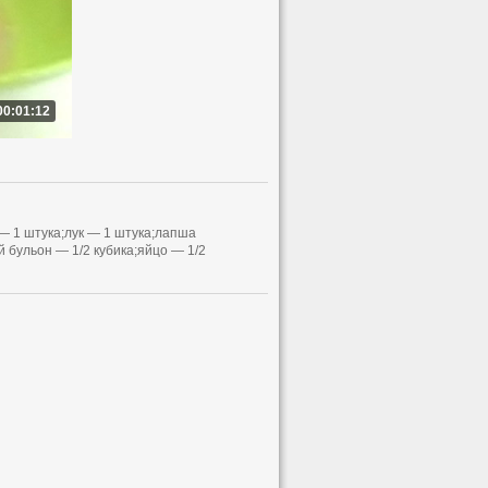
00:01:12
 — 1 штука;лук — 1 штука;лапша
 бульон — 1/2 кубика;яйцо — 1/2