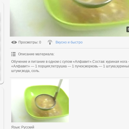
Просмотры
: 0
Вкусно и быстро
Описание материала
:
Обучение и питание в одном с супом «Алфавит».Состав: куриная нога
«Алфавит» — 1 порция;петрушка — 1 пучок;морковь — 1 штука;куриный
штуки;вода, соль.
Язык
: Русский