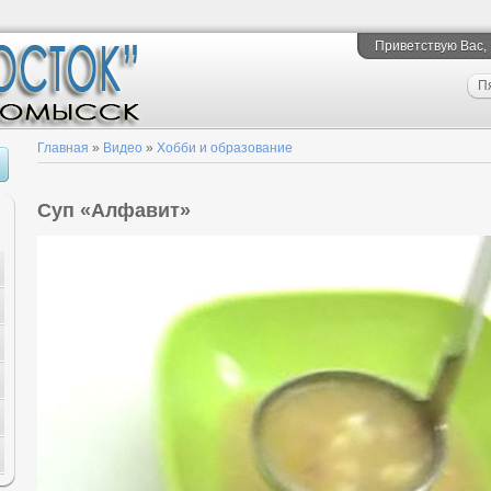
Приветствую Вас
,
П
Главная
»
Видео
»
Хобби и образование
Суп «Алфавит»