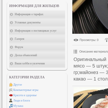
ИНФОРМАЦИЯ ДЛЯ ЖИЛЬЦОВ
Информация о тарифах
Уставные документы
Информация о поставщиках услуг
Галерея
Просмотры
: 0
Форум
Описание материал
Доска объявлений
Оригинальный 
Ваши хобби и увлечения
мясо — 5 штук
гр;майонез — 
КАТЕГОРИИ РАЗДЕЛА
какао — 1 стол
Другое
Компьютерные игры
Красота и здоровье
Люди и блоги
Музыка