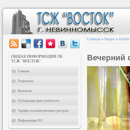
Главная
»
Видео
»
Хобби
Вечерний 
ОБЩАЯ ИНФОРМАЦИЯ ОБ
ТСЖ "ВОСТОК"
Главная
Реквизиты
Контакты
Публикация фин.отчётности
Тарифы на коммунальные ресурсы
Информация 911