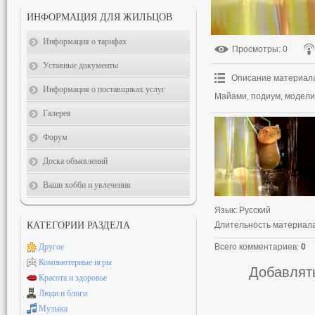
ИНФОРМАЦИЯ ДЛЯ ЖИЛЬЦОВ
Информация о тарифах
Просмотры
: 0
Уставные документы
Описание материал
Информация о поставщиках услуг
Майами, подиум, модели
Галерея
Форум
Доска объявлений
Ваши хобби и увлечения
Язык
: Русский
Длительность материал
КАТЕГОРИИ РАЗДЕЛА
Всего комментариев
:
0
Другое
Компьютерные игры
Добавлять
Красота и здоровье
Люди и блоги
Музыка