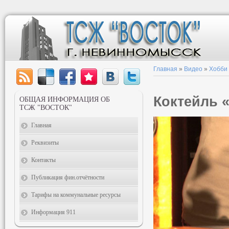
Главная
»
Видео
»
Хобби
Коктейль 
ОБЩАЯ ИНФОРМАЦИЯ ОБ
ТСЖ "ВОСТОК"
Главная
Реквизиты
Контакты
Публикация фин.отчётности
Тарифы на коммунальные ресурсы
Информация 911