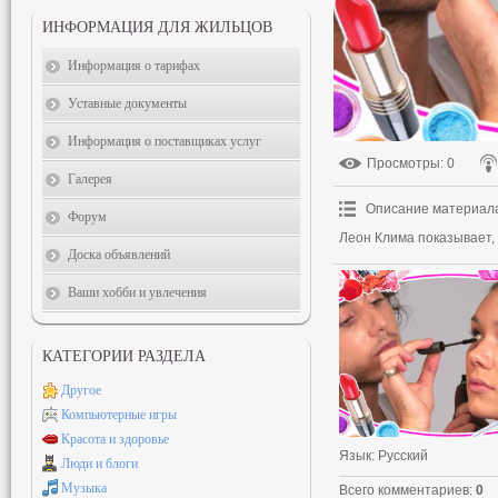
ИНФОРМАЦИЯ ДЛЯ ЖИЛЬЦОВ
Информация о тарифах
Уставные документы
Информация о поставщиках услуг
Просмотры
: 0
Галерея
Описание материал
Форум
Леон Клима показывает, 
Доска объявлений
Ваши хобби и увлечения
КАТЕГОРИИ РАЗДЕЛА
Другое
Компьютерные игры
Красота и здоровье
Язык
: Русский
Люди и блоги
Музыка
Всего комментариев
:
0