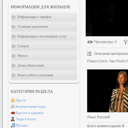
ИНФОРМАЦИЯ ДЛЯ ЖИЛЬЦОВ
Информация о тарифах
Уставные документы
Информация о поставщиках услуг
Просмотры
: 0
Галерея
Описание материал
Форум
Показ Colcci. Sao Paolo 
Доска объявлений
Ваши хобби и увлечения
КАТЕГОРИИ РАЗДЕЛА
Другое
Компьютерные игры
Красота и здоровье
Язык
: Русский
Люди и блоги
Музыка
Всего комментариев
:
0