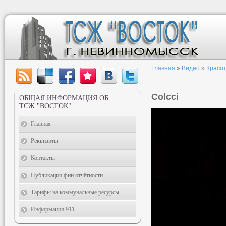
Главная
»
Видео
»
Красот
Colcci
ОБЩАЯ ИНФОРМАЦИЯ ОБ
ТСЖ "ВОСТОК"
Главная
Реквизиты
Контакты
Публикация фин.отчётности
Тарифы на коммунальные ресурсы
Информация 911