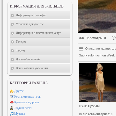
ИНФОРМАЦИЯ ДЛЯ ЖИЛЬЦОВ
Информация о тарифах
Уставные документы
Информация о поставщиках услуг
Просмотры
: 0
Галерея
Описание материал
Форум
Sao Paulo Fashion Week.
Доска объявлений
Ваши хобби и увлечения
КАТЕГОРИИ РАЗДЕЛА
Другое
Компьютерные игры
Красота и здоровье
Язык
: Русский
Люди и блоги
Музыка
Всего комментариев
:
0