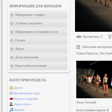
ИНФОРМАЦИЯ ДЛЯ ЖИЛЬЦОВ
Информация о тарифах
Уставные документы
Информация о поставщиках услуг
Просмотры
: 0
Галерея
Описание материал
Форум
Показ Patachou. Rio Fas
Доска объявлений
Ваши хобби и увлечения
КАТЕГОРИИ РАЗДЕЛА
Другое
Компьютерные игры
Красота и здоровье
Язык
: Русский
Люди и блоги
Музыка
Всего комментариев
:
0