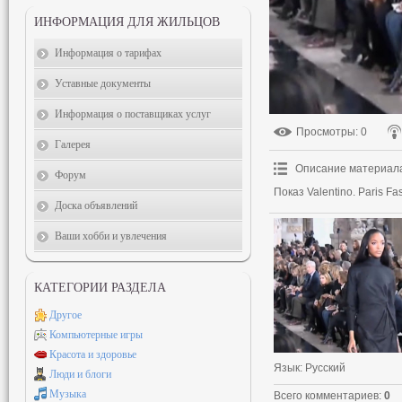
ИНФОРМАЦИЯ ДЛЯ ЖИЛЬЦОВ
Информация о тарифах
Уставные документы
Информация о поставщиках услуг
Просмотры
: 0
Галерея
Описание материал
Форум
Показ Valentino. Paris F
Доска объявлений
Ваши хобби и увлечения
КАТЕГОРИИ РАЗДЕЛА
Другое
Компьютерные игры
Красота и здоровье
Язык
: Русский
Люди и блоги
Музыка
Всего комментариев
:
0