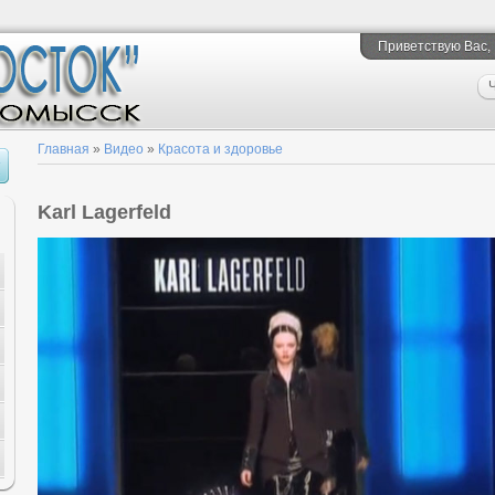
Приветствую Вас
,
Ч
Главная
»
Видео
»
Красота и здоровье
Karl Lagerfeld