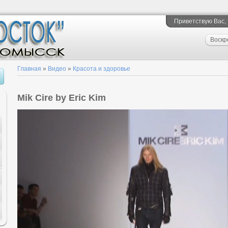
Приветствую Вас
,
Воскр
Главная
»
Видео
»
Красота и здоровье
Mik Cire by Eric Kim