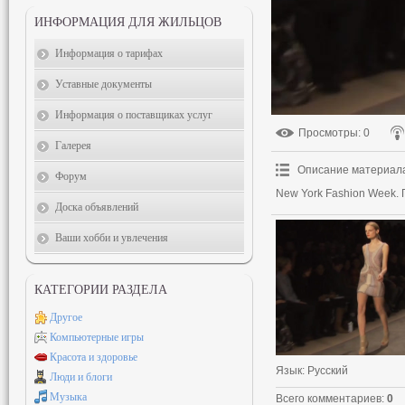
ИНФОРМАЦИЯ ДЛЯ ЖИЛЬЦОВ
Информация о тарифах
Уставные документы
Информация о поставщиках услуг
Просмотры
: 0
Галерея
Описание материал
Форум
New York Fashion Week. П
Доска объявлений
Ваши хобби и увлечения
КАТЕГОРИИ РАЗДЕЛА
Другое
Компьютерные игры
Красота и здоровье
Язык
: Русский
Люди и блоги
Музыка
Всего комментариев
:
0