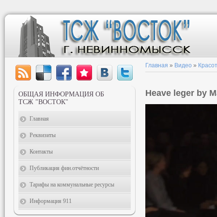
Главная
»
Видео
»
Красот
Heave leger by M
ОБЩАЯ ИНФОРМАЦИЯ ОБ
ТСЖ "ВОСТОК"
Главная
Реквизиты
Контакты
Публикация фин.отчётности
Тарифы на коммунальные ресурсы
Информация 911