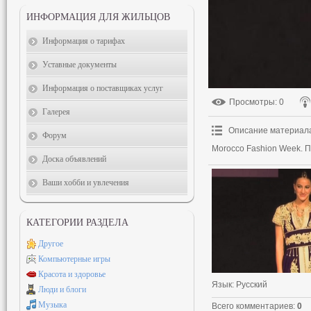
ИНФОРМАЦИЯ ДЛЯ ЖИЛЬЦОВ
Информация о тарифах
Уставные документы
Информация о поставщиках услуг
Просмотры
: 0
Галерея
Описание материал
Форум
Morocco Fashion Week. П
Доска объявлений
Ваши хобби и увлечения
КАТЕГОРИИ РАЗДЕЛА
Другое
Компьютерные игры
Красота и здоровье
Язык
: Русский
Люди и блоги
Музыка
Всего комментариев
:
0