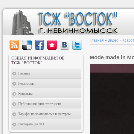
Главная
»
Видео
»
Красот
Mode made in M
ОБЩАЯ ИНФОРМАЦИЯ ОБ
ТСЖ "ВОСТОК"
Главная
Реквизиты
Контакты
Публикация фин.отчётности
Тарифы на коммунальные ресурсы
Информация 911