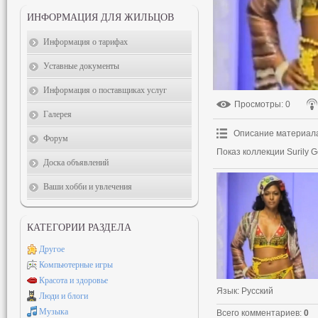
ИНФОРМАЦИЯ ДЛЯ ЖИЛЬЦОВ
Информация о тарифах
Уставные документы
Информация о поставщиках услуг
Просмотры
: 0
Галерея
Описание материал
Форум
Показ коллекции Surily G
Доска объявлений
Ваши хобби и увлечения
КАТЕГОРИИ РАЗДЕЛА
Другое
Компьютерные игры
Красота и здоровье
Язык
: Русский
Люди и блоги
Музыка
Всего комментариев
:
0