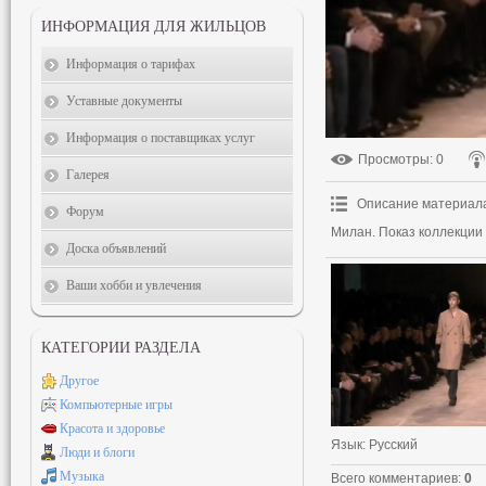
ИНФОРМАЦИЯ ДЛЯ ЖИЛЬЦОВ
Информация о тарифах
Уставные документы
Информация о поставщиках услуг
Просмотры
: 0
Галерея
Описание материал
Форум
Милан. Показ коллекции 
Доска объявлений
Ваши хобби и увлечения
КАТЕГОРИИ РАЗДЕЛА
Другое
Компьютерные игры
Красота и здоровье
Язык
: Русский
Люди и блоги
Музыка
Всего комментариев
:
0