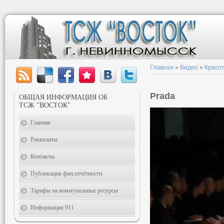
Главная
»
Видео
»
Красот
Prada
ОБЩАЯ ИНФОРМАЦИЯ ОБ
ТСЖ "ВОСТОК"
Главная
Реквизиты
Контакты
Публикация фин.отчётности
Тарифы на коммунальные ресурсы
Информация 911