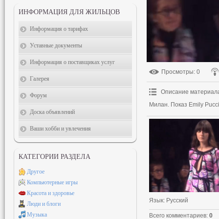
ИНФОРМАЦИЯ ДЛЯ ЖИЛЬЦОВ
Информация о тарифах
Уставные документы
Информация о поставщиках услуг
Просмотры
: 0
Галерея
Описание материал
Форум
Милан. Показ Emily Pucci
Доска объявлений
Ваши хобби и увлечения
КАТЕГОРИИ РАЗДЕЛА
Другое
Компьютерные игры
Красота и здоровье
Язык
: Русский
Люди и блоги
Музыка
Всего комментариев
:
0