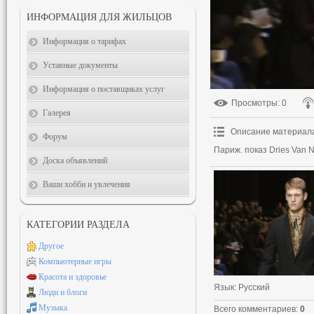
ИНФОРМАЦИЯ ДЛЯ ЖИЛЬЦОВ
Информация о тарифах
Уставные документы
Информация о поставщиках услуг
Просмотры
: 0
Галерея
Описание материал
Форум
Париж. показ Dries Van N
Доска объявлений
Ваши хобби и увлечения
КАТЕГОРИИ РАЗДЕЛА
Другое
Компьютерные игры
Красота и здоровье
Язык
: Русский
Люди и блоги
Музыка
Всего комментариев
:
0