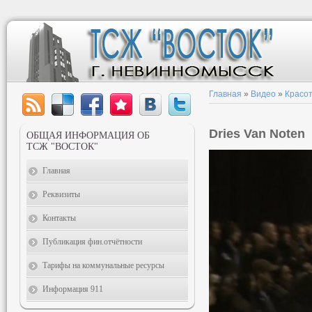
Главная
»
Видео
»
Красот
Dries Van Noten
ОБЩАЯ ИНФОРМАЦИЯ ОБ
ТСЖ "ВОСТОК"
Главная
Реквизиты
Контакты
Публикация фин.отчётности
Тарифы на коммунальные ресурсы
Информация 911