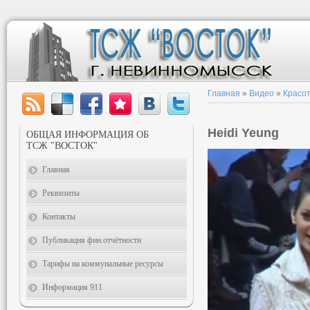
Главная
»
Видео
»
Красот
Heidi Yeung
ОБЩАЯ ИНФОРМАЦИЯ ОБ
ТСЖ "ВОСТОК"
Главная
Реквизиты
Контакты
Публикация фин.отчётности
Тарифы на коммунальные ресурсы
Информация 911