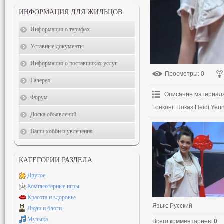
ИНФОРМАЦИЯ ДЛЯ ЖИЛЬЦОВ
Информация о тарифах
Уставные документы
Информация о поставщиках услуг
Просмотры
: 0
Галерея
Описание материал
Форум
Гонконг. Показ Heidi Yeu
Доска объявлений
Ваши хобби и увлечения
КАТЕГОРИИ РАЗДЕЛА
Другое
Компьютерные игры
Красота и здоровье
Язык
: Русский
Люди и блоги
Музыка
Всего комментариев
:
0