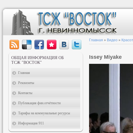
Главная
»
Видео
»
Красот
Issey Miyake
ОБЩАЯ ИНФОРМАЦИЯ ОБ
ТСЖ "ВОСТОК"
Главная
Реквизиты
Контакты
Публикация фин.отчётности
Тарифы на коммунальные ресурсы
Информация 911