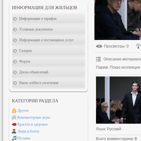
ИНФОРМАЦИЯ ДЛЯ ЖИЛЬЦОВ
Информация о тарифах
Уставные документы
Информация о поставщиках услуг
Просмотры
: 0
Галерея
Описание материал
Форум
Париж. Показ коллекции 
Доска объявлений
Ваши хобби и увлечения
КАТЕГОРИИ РАЗДЕЛА
Другое
Компьютерные игры
Красота и здоровье
Язык
: Русский
Люди и блоги
Музыка
Всего комментариев
:
0