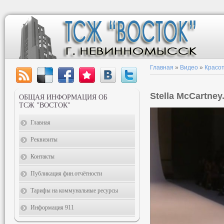
Главная
»
Видео
»
Красот
Stella McCartney
ОБЩАЯ ИНФОРМАЦИЯ ОБ
ТСЖ "ВОСТОК"
Главная
Реквизиты
Контакты
Публикация фин.отчётности
Тарифы на коммунальные ресурсы
Информация 911