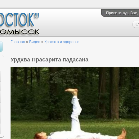
Приветствую Вас
,
С
Главная
»
Видео
»
Красота и здоровье
Урдхва Прасарита падасана