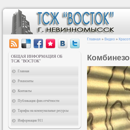
Главная
»
Видео
»
Красот
Комбинезо
ОБЩАЯ ИНФОРМАЦИЯ ОБ
ТСЖ "ВОСТОК"
Главная
Реквизиты
Контакты
Публикация фин.отчётности
Тарифы на коммунальные ресурсы
Информация 911