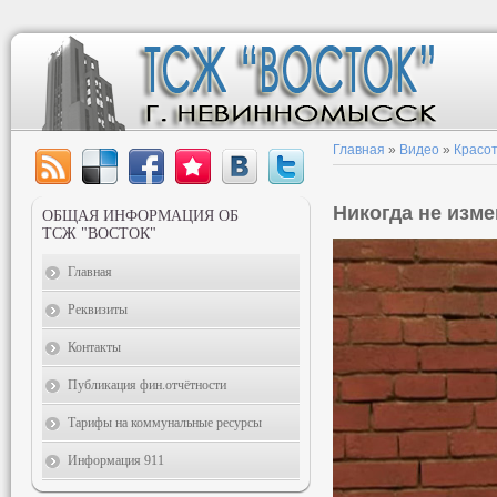
Главная
»
Видео
»
Красот
Никогда не изм
ОБЩАЯ ИНФОРМАЦИЯ ОБ
ТСЖ "ВОСТОК"
Главная
Реквизиты
Контакты
Публикация фин.отчётности
Тарифы на коммунальные ресурсы
Информация 911