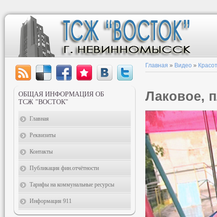
Главная
»
Видео
»
Красот
Лаковое, п
ОБЩАЯ ИНФОРМАЦИЯ ОБ
ТСЖ "ВОСТОК"
Главная
Реквизиты
Контакты
Публикация фин.отчётности
Тарифы на коммунальные ресурсы
Информация 911