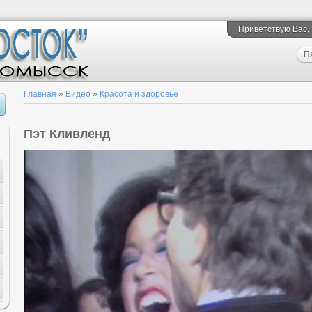
Приветствую Вас
,
П
Главная
»
Видео
»
Красота и здоровье
Пэт Кливленд