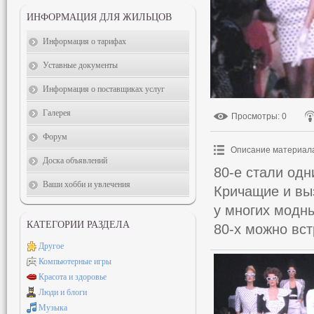
ИНФОРМАЦИЯ ДЛЯ ЖИЛЬЦОВ
Информация о тарифах
Уставные документы
Информация о поставщиках услуг
Галерея
Просмотры
: 0
Форум
Описание материал
Доска объявлений
80-е стали од
Ваши хобби и увлечения
Кричащие и вы
у многих модн
КАТЕГОРИИ РАЗДЕЛА
80-х можно вст
Другое
Компьютерные игры
Красота и здоровье
Люди и блоги
Музыка