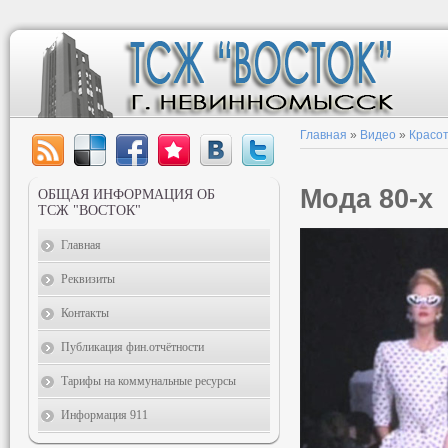
Главная
»
Видео
»
Красот
Мода 80-х
ОБЩАЯ ИНФОРМАЦИЯ ОБ
ТСЖ "ВОСТОК"
Главная
Реквизиты
Контакты
Публикация фин.отчётности
Тарифы на коммунальные ресурсы
Информация 911