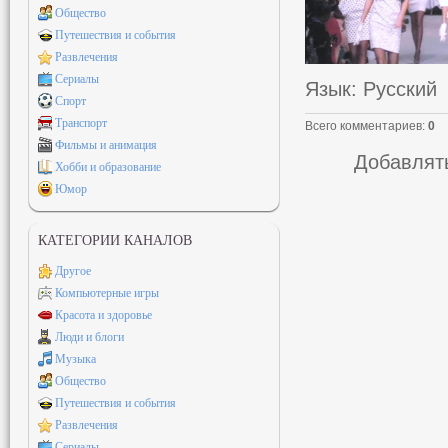
Общество
Путешествия и события
Развлечения
Сериалы
Язык
: Русский
Спорт
Транспорт
Всего комментариев
:
0
Фильмы и анимация
Добавлять
Хобби и образование
Юмор
КАТЕГОРИИ КАНАЛОВ
Другое
Компьютерные игры
Красота и здоровье
Люди и блоги
Музыка
Общество
Путешествия и события
Развлечения
Сериалы