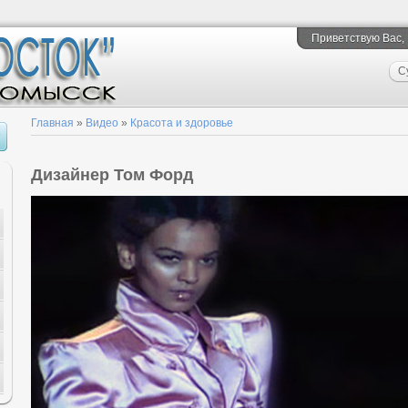
Приветствую Вас
,
С
Главная
»
Видео
»
Красота и здоровье
Дизайнер Том Форд