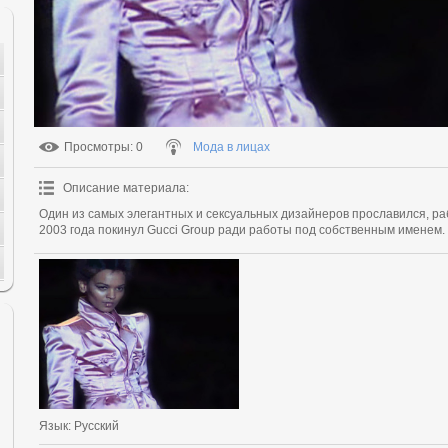
Просмотры
: 0
Мода в лицах
Описание материала
:
Один из самых элегантных и сексуальных дизайнеров прославился, раб
2003 года покинул Gucci Group ради работы под собственным именем.
Язык
: Русский