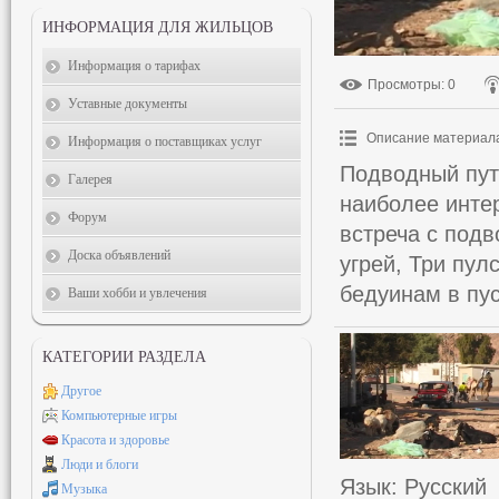
ИНФОРМАЦИЯ ДЛЯ ЖИЛЬЦОВ
Информация о тарифах
Просмотры
: 0
Уставные документы
Описание материал
Информация о поставщиках услуг
Подводный пут
Галерея
наиболее интер
Форум
встреча с под
Доска объявлений
угрей, Три пулс
бедуинам в пу
Ваши хобби и увлечения
КАТЕГОРИИ РАЗДЕЛА
Другое
Компьютерные игры
Красота и здоровье
Люди и блоги
Язык
: Русский
Музыка