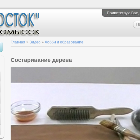
Приветствую Вас
,
П
Главная
»
Видео
»
Хобби и образование
Состаривание дерева