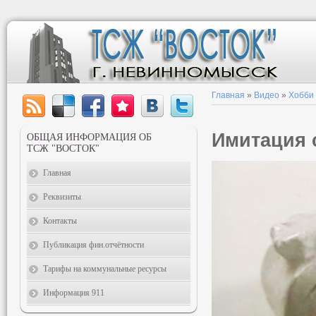
Главная
»
Видео
»
Хобби
Имитация 
ОБЩАЯ ИНФОРМАЦИЯ ОБ
ТСЖ "ВОСТОК"
Главная
Реквизиты
Контакты
Публикация фин.отчётности
Тарифы на коммунальные ресурсы
Информация 911