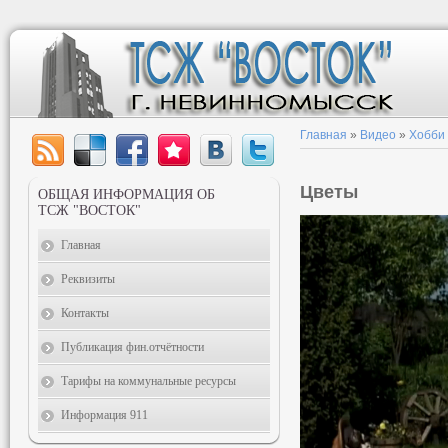
Главная
»
Видео
»
Хобби
Цветы
ОБЩАЯ ИНФОРМАЦИЯ ОБ
ТСЖ "ВОСТОК"
Главная
Реквизиты
Контакты
Публикация фин.отчётности
Тарифы на коммунальные ресурсы
Информация 911