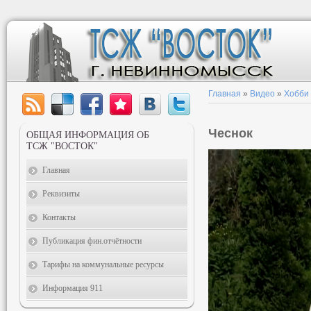
Главная
»
Видео
»
Хобби
Чеснок
ОБЩАЯ ИНФОРМАЦИЯ ОБ
ТСЖ "ВОСТОК"
Главная
Реквизиты
Контакты
Публикация фин.отчётности
Тарифы на коммунальные ресурсы
Информация 911