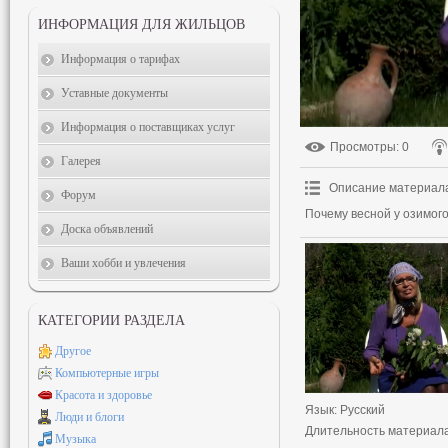
ИНФОРМАЦИЯ ДЛЯ ЖИЛЬЦОВ
Информация о тарифах
Уставные документы
Информация о поставщиках услуг
Просмотры
: 0
Галерея
Описание материал
Форум
Почему весной у озимого
Доска объявлений
Ваши хобби и увлечения
КАТЕГОРИИ РАЗДЕЛА
Другое
Компьютерные игры
Красота и здоровье
Язык
: Русский
Люди и блоги
Длительность материал
Музыка