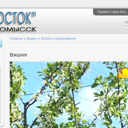
Приветствую Вас
,
П
Главная
»
Видео
»
Хобби и образование
Вишня