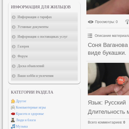
ИНФОРМАЦИЯ ДЛЯ ЖИЛЬЦОВ
Информация о тарифах
Просмотры
: 0
Уставные документы
Описание материал
Информация о поставщиках услуг
Соня Ваганова 
Галерея
виде букашки.
Форум
Доска объявлений
Ваши хобби и увлечения
КАТЕГОРИИ РАЗДЕЛА
Другое
Язык
: Русский
Компьютерные игры
Длительность 
Красота и здоровье
Люди и блоги
Всего комментариев
:
0
Музыка