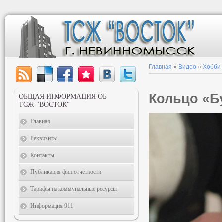
Главная
»
Видео
»
Хобби
Кольцо «Б
ОБЩАЯ ИНФОРМАЦИЯ ОБ
ТСЖ "ВОСТОК"
Главная
Реквизиты
Контакты
Публикация фин.отчётности
Тарифы на коммунальные ресурсы
Информация 911