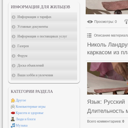
ИНФОРМАЦИЯ ДЛЯ ЖИЛЬЦОВ
Информация о тарифах
Просмотры
: 0
Уставные документы
Описание материал
Информация о поставщиках услуг
Николь Ландрум
Галерея
каркасом из пл
Форум
Доска объявлений
Ваши хобби и увлечения
КАТЕГОРИИ РАЗДЕЛА
Другое
Язык
: Русский
Компьютерные игры
Длительность 
Красота и здоровье
Люди и блоги
Всего комментариев
:
0
Музыка