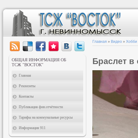
Главная
»
Видео
»
Хобби
Браслет в
ОБЩАЯ ИНФОРМАЦИЯ ОБ
ТСЖ "ВОСТОК"
Главная
Реквизиты
Контакты
Публикация фин.отчётности
Тарифы на коммунальные ресурсы
Информация 911