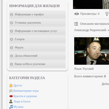
ИНФОРМАЦИЯ ДЛЯ ЖИЛЬЦОВ
Просмотры
: 0
Информация о тарифах
Уставные документы
Описание материал
Александр Роднянский: 
Информация о поставщиках услуг
Галерея
Форум
Доска объявлений
Ваши хобби и увлечения
Язык
: Русский
Всего комментариев
:
0
КАТЕГОРИИ РАЗДЕЛА
Доба
Другое
Компьютерные игры
Красота и здоровье
Люди и блоги
Музыка